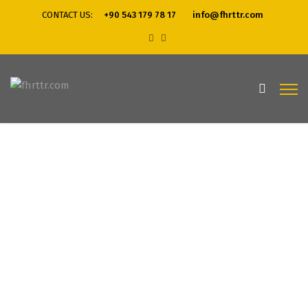
CONTACT US:
+90 543 179 78 17
info@fhrttr.com
Home
Web Design